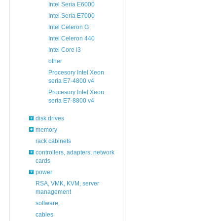
Intel Seria E6000
Intel Seria E7000
Intel Celeron G
Intel Celeron 440
Intel Core i3
other
Procesory Intel Xeon
seria E7-4800 v4
Procesory Intel Xeon
seria E7-8800 v4
disk drives
memory
rack cabinets
controllers, adapters, network
cards
power
RSA, VMK, KVM, server
management
software,
cables