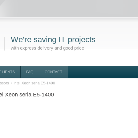
We're saving IT projects
with express delivery and good price
CLIENTS
FAQ
CONTACT
ssors
Intel Xeon seria E5-1400
tel Xeon seria E5-1400