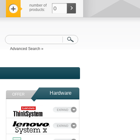
number of
0
products:
Advanced Search »
Hardware
OFFER
EXPAND
EXPAND