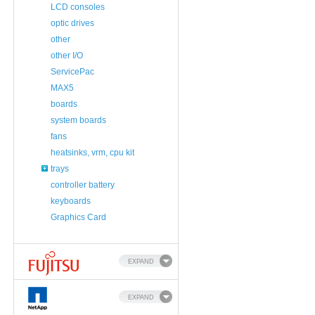
LCD consoles
optic drives
other
other I/O
ServicePac
MAX5
boards
system boards
fans
heatsinks, vrm, cpu kit
trays
controller battery
keyboards
Graphics Card
EXPAND
EXPAND