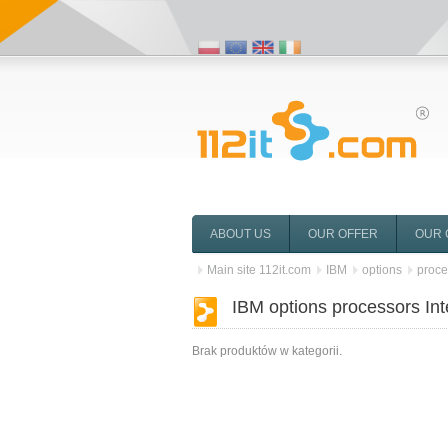
ABOUT US
OUR OFFER
OUR 
Main site 112it.com
IBM
options
proce
IBM options processors In
Brak produktów w kategorii.